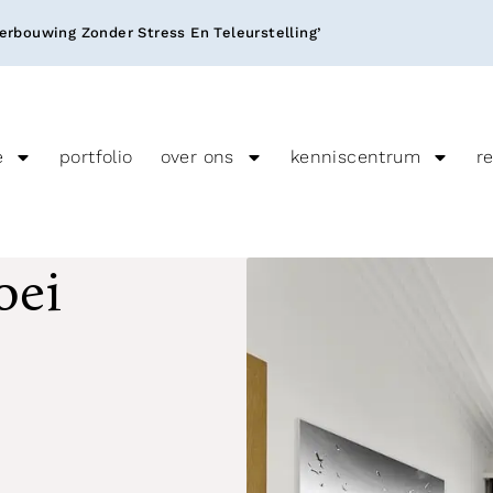
rbouwing Zonder Stress En Teleurstelling’
e
portfolio
over ons
kenniscentrum
r
oei