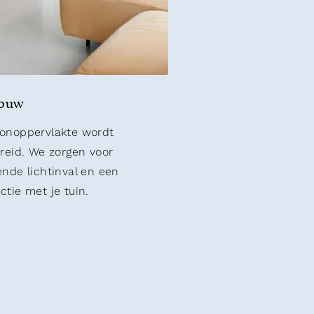
ouw
onoppervlakte wordt
breid. We zorgen voor
ende lichtinval en een
tie met je tuin.