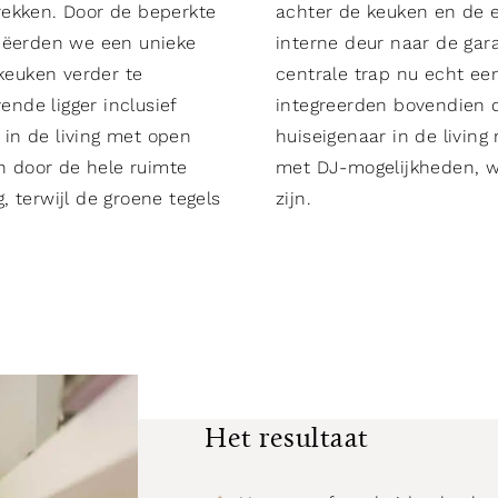
rekken. Door de beperkte
achter de keuken en de e
reëerden we een unieke
interne deur naar de gar
 keuken verder te
centrale trap nu echt ee
nde ligger inclusief
integreerden bovendien 
t in de living met open
huiseigenaar in de livin
jn door de hele ruimte
met DJ-mogelijkheden, wa
 terwijl de groene tegels
zijn.
Het resultaat