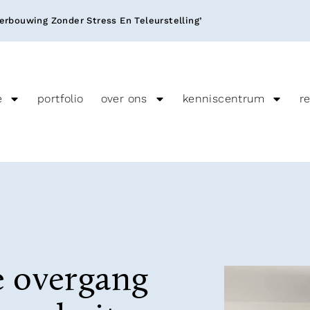
rbouwing Zonder Stress En Teleurstelling’
e
portfolio
over ons
kenniscentrum
r
e overgang