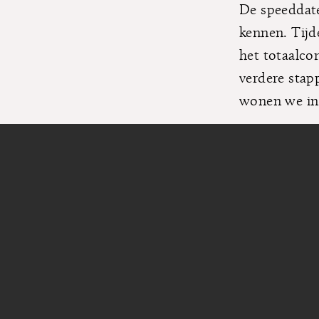
De speeddate
kennen. Tijd
het totaalco
verdere stap
wonen we in
Kjelle & Ell