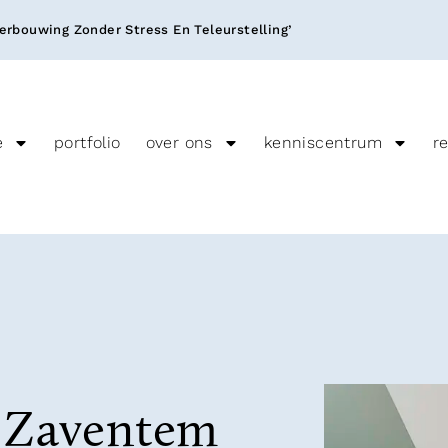
rbouwing Zonder Stress En Teleurstelling’
e
portfolio
over ons
kenniscentrum
r
n Zaventem