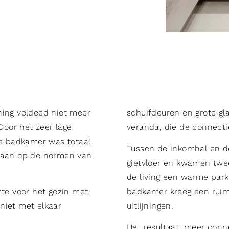
ning voldeed niet meer
schuifdeuren en grote gl
oor het zeer lage
veranda, die de connecti
de badkamer was totaal
Tussen de inkomhal en d
t aan op de normen van
gietvloer en kwamen twee
de living een warme park
mte voor het gezin met
badkamer kreeg een ruime
niet met elkaar
uitlijningen.
Het resultaat: meer conn