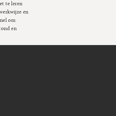
t te leren
werkwijze en
snel om
rond en