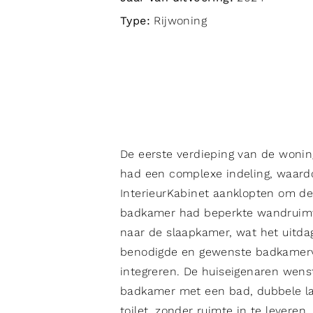
Type:
Rijwoning
De eerste verdieping van de wonin
had een complexe indeling, waardoo
InterieurKabinet aanklopten om de
badkamer had beperkte wandruimt
naar de slaapkamer, wat het uitd
benodigde en gewenste badkamerv
integreren. De huiseigenaren wen
badkamer met een bad, dubbele l
toilet, zonder ruimte in te leveren