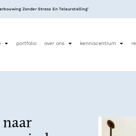
rbouwing Zonder Stress En Teleurstelling’
e
portfolio
over ons
kenniscentrum
r
 naar