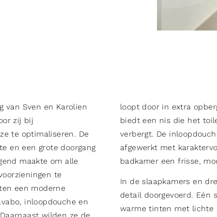
g van Sven en Karolien
loopt door in extra opbe
r zij bij
biedt een nis die het toi
ze te optimaliseren. De
verbergt. De inloopdouche
e en een grote doorgang
afgewerkt met karaktervo
agend maakte om alle
badkamer een frisse, mode
oorzieningen te
In de slaapkamers en dre
sten een moderne
detail doorgevoerd. Eén 
avabo, inloopdouche en
warme tinten met lichte 
. Daarnaast wilden ze de