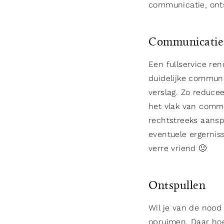
communicatie, onts
Communicatie
Een fullservice re
duidelijke communi
verslag. Zo reduce
het vlak van commu
rechtstreeks aansp
eventuele ergernis
verre vriend 🙂
Ontspullen
Wil je van de nood
opruimen. Daar hoe