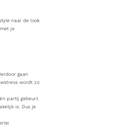
style naar de look
 met je
Hierdoor gaan
uwstress wordt zo
én partij gebeurt.
kelijk is. Dus je
erlei