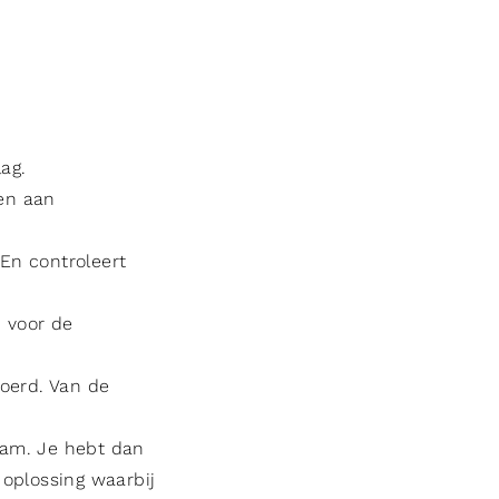
ag.
ken aan
 En controleert
 voor de
voerd. Van de
eam. Je hebt dan
 oplossing waarbij