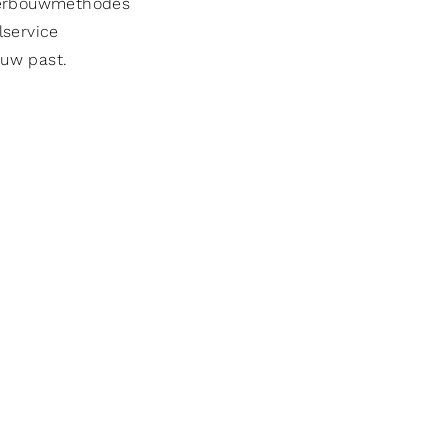
 verbouwmethodes
service
ouw past.