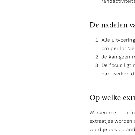
randactivitei
De nadelen va
Alle uitvoerin
om per lot ‘de
Je kan geen m
De focus ligt
dan werken de
Op welke extr
Werken met een ful
extraatjes worden 
word je ook op and