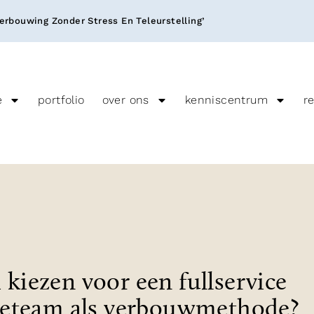
rbouwing Zonder Stress En Teleurstelling’
e
portfolio
over ons
kenniscentrum
r
kiezen voor een fullservice
ieteam als verbouwmethode?