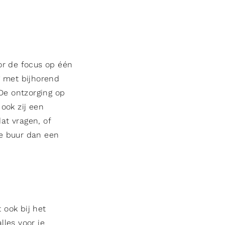
or de focus op één
g met bijhorend
 De ontzorging op
ook zij een
at vragen, of
ie buur dan een
 ook bij het
les voor je