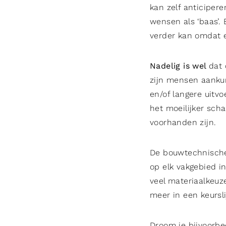
kan zelf anticiper
wensen als ‘baas’. 
verder kan omdat 
Nadelig is wel
dat
zijn mensen aankun
en/of langere uitvoe
het moeilijker sch
voorhanden zijn.
De bouwtechnische f
op elk vakgebied in
veel materiaalkeuz
meer in een keursl
Droom je bijvoorbe