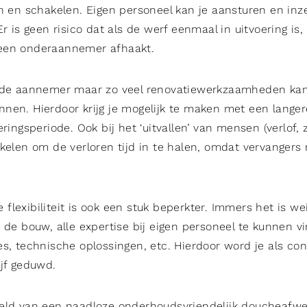
en en schakelen. Eigen personeel kan je aansturen en inze
Er is geen risico dat als de werf eenmaal in uitvoering is,
een onderaannemer afhaakt.
 de aannemer maar zo veel renovatiewerkzaamheden ka
nen. Hierdoor krijg je mogelijk te maken met een langer
ringsperiode. Ook bij het ‘uitvallen’ van mensen (verlof, z
akelen om de verloren tijd in te halen, omdat vervangers 
lexibiliteit is ook een stuk beperkter. Immers het is we
 de bouw, alle expertise bij eigen personeel te kunnen vi
es, technische oplossingen, etc. Hierdoor word je als co
ijf geduwd.
eld van een naadloze onderhoudsvriendelijk doucheafwe