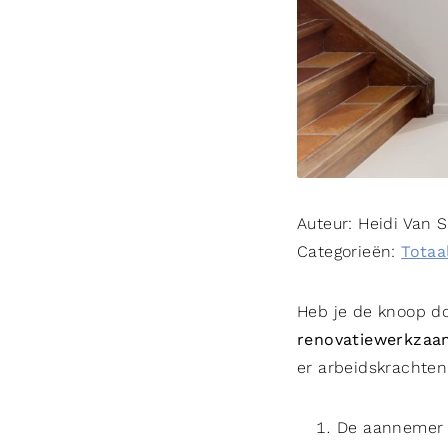
Auteur:
Heidi Van 
Categorieën:
Totaa
Heb je de knoop do
renovatiewerkza
er arbeidskrachte
De aannemer v