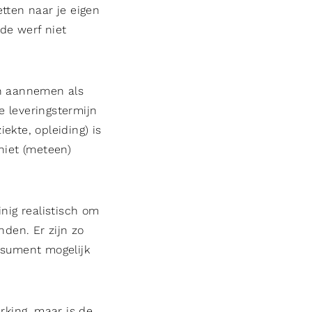
tten naar je eigen
 de werf niet
n aannemen als
e leveringstermijn
iekte, opleiding) is
niet (meteen)
inig realistisch om
nden. Er zijn zo
nsument mogelijk
rking, maar is de