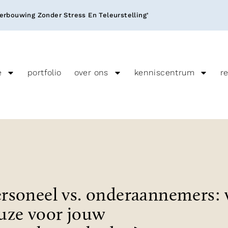
rbouwing Zonder Stress En Teleurstelling’
e
portfolio
over ons
kenniscentrum
r
rsoneel vs. onderaannemers: 
euze voor jouw