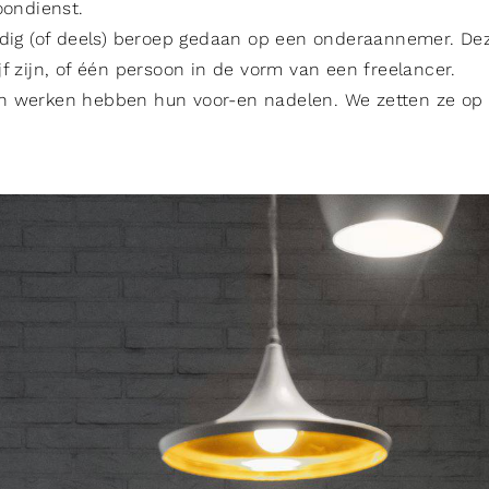
oondienst.
edig (of deels) beroep gedaan op een onderaannemer. 
f zijn, of één persoon in de vorm van een freelancer.
 werken hebben hun voor-en nadelen. We zetten ze op e