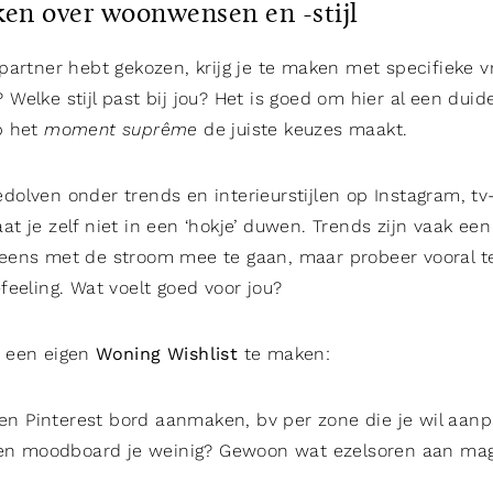
ken over woonwensen en -stijl
partner hebt gekozen, krijg je te maken met specifieke vr
elke stijl past bij jou? Het is goed om hier al een duide
p het
moment suprême
de juiste keuzes maakt.
olven onder trends en interieurstijlen op Instagram, tv
 je zelf niet in een ‘hokje’ duwen. Trends zijn vaak een
ens met de stroom mee te gaan, maar probeer vooral te 
feeling. Wat voelt goed voor jou?
 een eigen
Woning Wishlist
te maken:
en Pinterest bord aanmaken, bv per zone die je wil aanp
een moodboard je weinig? Gewoon wat ezelsoren aan ma