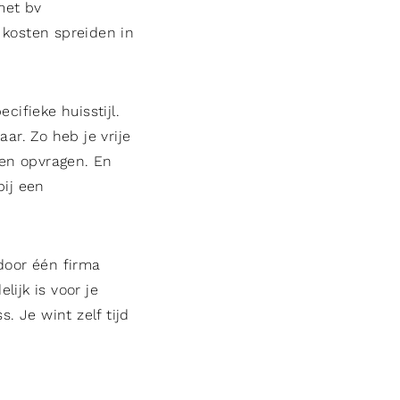
met bv
 kosten spreiden in
cifieke huisstijl.
r. Zo heb je vrije
zen opvragen. En
bij een
door één firma
ijk is voor je
. Je wint zelf tijd