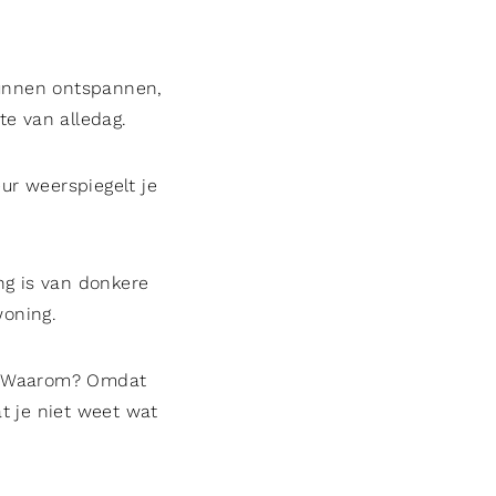
 kunnen ontspannen,
te van alledag.
eur weerspiegelt je
ng is van donkere
woning.
ie. Waarom? Omdat
t je niet weet wat