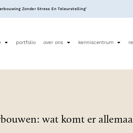
rbouwing Zonder Stress En Teleurstelling’
e
portfolio
over ons
kenniscentrum
r
bouwen: wat komt er allemaal