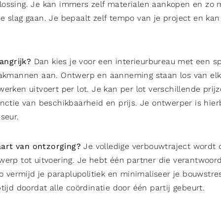
ossing. Je kan immers zelf materialen aankopen en zo 
e slag gaan. Je bepaalt zelf tempo van je project en kan
langrijk?
Dan kies je voor een interieurbureau met een spe
vakmannen aan. Ontwerp en aanneming staan los van elkaa
erken uitvoert per lot. Je kan per lot verschillende prij
nctie van beschikbaarheid en prijs. Je ontwerper is hier
seur.
kaart van ontzorging?
Je volledige verbouwtraject wordt 
erp tot uitvoering. Je hebt één partner die verantwoordel
Zo vermijd je paraplupolitiek en minimaliseer je bouwstress
tijd doordat alle coördinatie door één partij gebeurt.