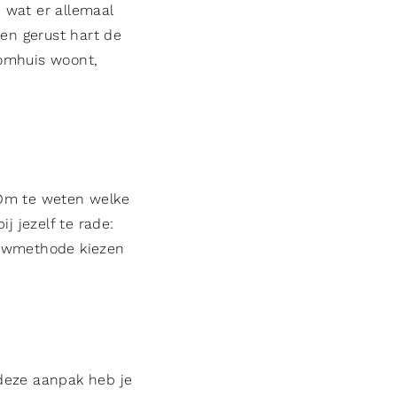
n wat er allemaal
een gerust hart de
roomhuis woont,
Om te weten welke
j jezelf te rade:
bouwmethode kiezen
deze aanpak heb je