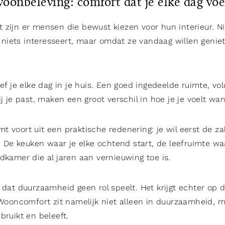
woonbeleving: comfort dat je elke dag voe
 zijn er mensen die bewust kiezen voor hun interieur. N
niets interesseert, maar omdat ze vandaag willen genie
eef je elke dag in je huis. Een goed ingedeelde ruimte, vo
ij je past, maken een groot verschil in hoe je je voelt wa
t voort uit een praktische redenering: je wil eerst de 
t. De keuken waar je elke ochtend start, de leefruimte waa
dkamer die al jaren aan vernieuwing toe is.
n dat duurzaamheid geen rol speelt. Het krijgt echter op
. Wooncomfort zit namelijk niet alleen in duurzaamheid, 
bruikt en beleeft.