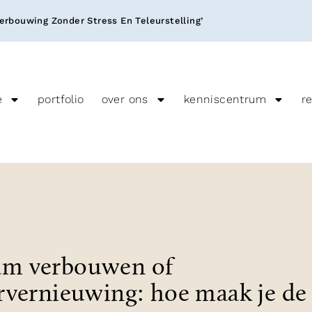
rbouwing Zonder Stress En Teleurstelling’
e
portfolio
over ons
kenniscentrum
r
m verbouwen of
rvernieuwing: hoe maak je de 