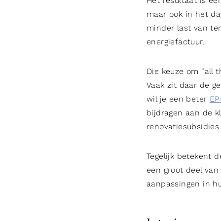
Het resultaat is ee
maar ook in het dag
minder last van t
energiefactuur.
Die keuze om “all 
Vaak zit daar de g
wil je een beter
EP
bijdragen aan de 
renovatiesubsidies
Tegelijk betekent
een groot deel van 
aanpassingen in hui