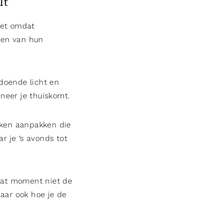
lt
iet omdat
ten van hun
ldoende licht en
nneer je thuiskomt.
zaken aanpakken die
r je ‘s avonds tot
 dat moment niet de
maar ook hoe je de