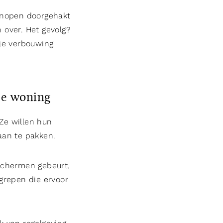
 knopen doorgehakt
 over. Het gevolg?
 je verbouwing
je woning
Ze willen hun
aan te pakken.
schermen gebeurt,
ngrepen die ervoor