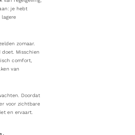
k van regelgeving,
aan: je hebt
 lagere
 zelden zomaar.
d doet. Misschien
isch comfort,
aken van
wachten. Doordat
er voor zichtbare
iet en ervaart.