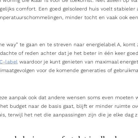
n woning die klaar is voor de toekomst. Niet alleen op vla
elijks comfort. Een goed geïsoleerd huis voelt stabieler 
emperatuurschommelingen, minder tocht en vaak ook een
the way” te gaan en te streven naar energielabel A, komt
edachte of reden achter dat je het beter in één keer goe
C-label
waardoor je kunt genieten van maximaal energet
klimaatgevolgen voor de komende generaties of gebruikm
.
 deze aanpak ook dat andere wensen soms even moeten 
het budget naar de basis gaat, blijft er minder ruimte ov
s, terwijl het net die aanpassingen zijn die je elke dag z